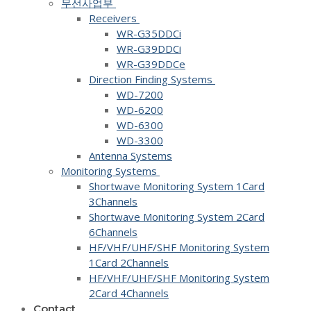
무선사업부
Receivers
WR-G35DDCi
WR-G39DDCi
WR-G39DDCe
Direction Finding Systems
WD-7200
WD-6200
WD-6300
WD-3300
Antenna Systems
Monitoring Systems
Shortwave Monitoring System 1Card
3Channels
Shortwave Monitoring System​ 2Card
6Channels
HF/VHF/UHF/SHF Monitoring System
1Card 2Channels
HF/VHF/UHF/SHF Monitoring System
2Card 4Channels
Contact