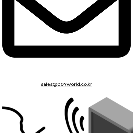
sales@007world.co.kr