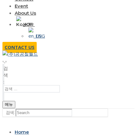
Event
About Us
KOR
ENG
CONTACT US
검
색
:
메뉴
검색 :
Home