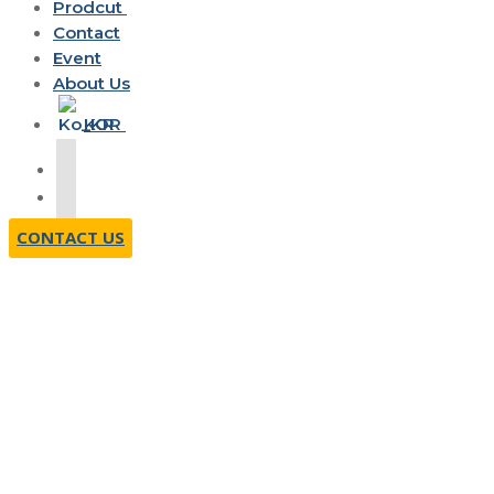
Prodcut
대도청사업부
Contact
무선사업부
녹음·도청차단기
Event
Monitoring Systems
몰카탐지기
Receivers
RBS-008W
About Us
Direction Finding Systems
Shortwave Monitoring System 1Card
RBS-008C
ADF-700H
WR-G35DDCi
KOR
Antenna Systems
3Channels
KMP-007
Molca-X12
WR-G39DDCi
WD-7200
Shortwave Monitoring System​ 2Card
VANG-008
WR-G39DDCe
WD-6200
ENG
6Channels
WD-6300
HF/VHF/UHF/SHF Monitoring System
WD-3300
1Card 2Channels
CONTACT US
HF/VHF/UHF/SHF Monitoring System
2Card 4Channels